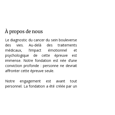
À propos de nous
Le diagnostic du cancer du sein bouleverse
des vies. Au-delà des traitements
médicaux, l’impact émotionnel et
psychologique de cette épreuve est
immense. Notre fondation est née d’une
conviction profonde : personne ne devrait
affronter cette épreuve seule.
Notre engagement est avant tout
personnel. La fondation a été créée par un
groupe de proches unis par un même
chagrin : la perte d’une amie, d’une épouse,
d’une collègue, emportée trop tôt par cette
maladie. À travers cette initiative, nous
souhaitons honorer sa mémoire en